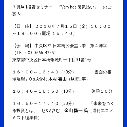
７月JAII投資セミナー 『Very hot 暑気払い』 のご
案内
【日 時】 ２０１６年７月１５日（金）１６：００
～１８：００（開場 １５：４０）
【会 場】 中央区立 日本橋公会堂 2階 第４洋室
（TEL：03-3666-4255）
東京都中央区日本橋蛎殻町一丁目31番1号
１６：００～１６：４０（40分） 「当面の相
場展望」Q＆A含む
木村 喜由
（JAII理事）
１６：４０～１６：５０（10分） 休憩１０分
１６：５０～１７：４０（50分）
「未来をつく
る投資とは」 Q＆A含む
金山 隆一 氏
（週刊エコノ
ミスト編集長）