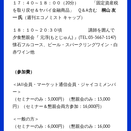
１７：４０～１８：００（20分）
「固定資産税
を取り戻せ＆ヤバイ金融商品」 Q＆A含む
桐山 友
一 氏
（週刊エコノミスト キャップ）
１８：１０～２０:３０頃 講師を囲んで
夕食懇親会『 元淳(もとじゅん) 』(TEL:03-3667-1147)
懐石フルコース、ビール・スパークリングワイン・白
赤ワイン他
（参加費）
＜JAII会員・マーケット通信会員・ジャイコミメンバ
ー＞
（セミナーのみ：3,000円）（懇親会のみ：13,000
円）（セミナー＆懇親会両方参加：16,000円）
＜一般の方＞
（セミナーのみ：6,000円）（懇親会のみ：16,000