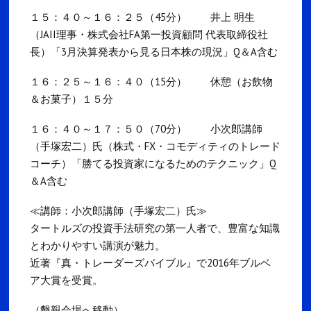
１５：４０～１６：２５（45分） 井上 明生
（JAII理事・株式会社FA第一投資顧問 代表取締役社
長）「3月決算発表から見る日本株の現況」Q＆A含む
１６：２５～１６：４０（15分） 休憩（お飲物
＆お菓子）１５分
１６：４０～１７：５０（70分） 小次郎講師
（手塚宏二）氏（株式・FX・コモディティのトレード
コーチ）「勝てる投資家になるためのテクニック」Q
＆A含む
≪講師：小次郎講師（手塚宏二）氏≫
タートルズの投資手法研究の第一人者で、豊富な知識
とわかりやすい講演が魅力。
近著『真・トレーダーズバイブル』で2016年ブルベ
ア大賞を受賞。
（懇親会場へ移動）