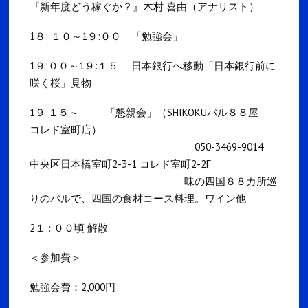
『新年度どう稼ぐか？』木村 喜由（アナリスト）
1８: １０～1９:００ 「勉強会」
1９:００～1９:１５ 日本銀行へ移動「日本銀行前に
咲く桜」見物
1９:１５～ 「懇親会」（SHIKOKUバル８８屋
コレド室町店）
050-3469-9014
中央区日本橋室町2-3-1 コレド室町2-2F
味の四国８８カ所巡
りのバルで、四国の食材コース料理。ワイン他
2１ : ００頃 解散
＜参加費＞
勉強会費：2,000円