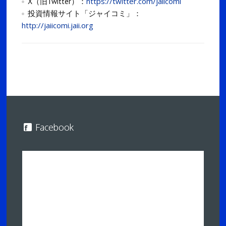
https://twitter.com/jaiicomi
X（旧Twitter）：
投資情報サイト「ジャイコミ」：
http://jaiicomi.jaii.org
Facebook