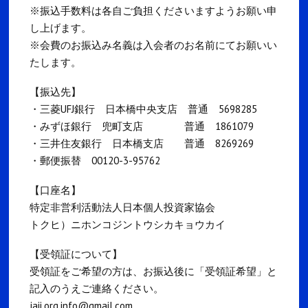
※振込手数料は各自ご負担くださいますようお願い申
し上げます。
※会費のお振込み名義は入会者のお名前にてお願いい
たします。
【振込先】
・三菱UFJ銀行 日本橋中央支店 普通 5698285
・みずほ銀行 兜町支店 普通 1861079
・三井住友銀行 日本橋支店 普通 8269269
・郵便振替 00120-3-95762
【口座名】
特定非営利活動法人日本個人投資家協会
トクヒ）ニホンコジントウシカキョウカイ
【受領証について】
受領証をご希望の方は、お振込後に「受領証希望」と
記入のうえご連絡ください。
jaii.org.info@gmail.com