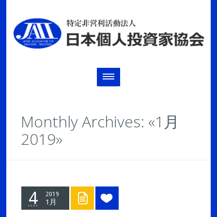
Monthly Archives: «1月
2019»
4
2019
1月