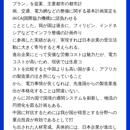
プラン」を提案、主要都市の都市計
画、交通、電力網などの整備に関する基本計画策定を
JAICA(国際協力機構)に請負わせる
こととした。我が国は過去に、フィリピン、インドネ
シアなどでインフラ整備の計画作り
に参画した実績があり、実現すれば日本企業の受注活
動に大きく寄与すると考えられる。
進出企業にとって安価な労働コストは魅力だが、電力
コストが高いため、現状では生産コ
ストを比較すると中国よりも高い国が多く、アフリカ
の製造業の泣き所になっていること
から、電力事情が良くなれば、先進国からの製造業進
出が本格化することは間違いない。
さらに20カ国で国境の通関システムを刷新し、物流の
円滑化を図る計画もある。
中国に対抗するためには我が国が得意とする分野への
重点投資が有効であるとして打
ち出された人材育成。具体的には、日本企業が進出し