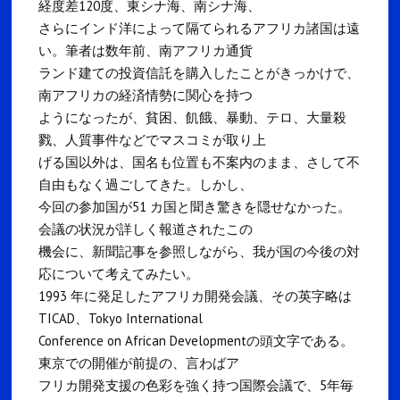
経度差120度、東シナ海、南シナ海、
さらにインド洋によって隔てられるアフリカ諸国は遠
い。筆者は数年前、南アフリカ通貨
ランド建ての投資信託を購入したことがきっかけで、
南アフリカの経済情勢に関心を持つ
ようになったが、貧困、飢餓、暴動、テロ、大量殺
戮、人質事件などでマスコミが取り上
げる国以外は、国名も位置も不案内のまま、さして不
自由もなく過ごしてきた。しかし、
今回の参加国が51 カ国と聞き驚きを隠せなかった。
会議の状況が詳しく報道されたこの
機会に、新聞記事を参照しながら、我が国の今後の対
応について考えてみたい。
1993 年に発足したアフリカ開発会議、その英字略は
TICAD、Tokyo International
Conference on African Developmentの頭文字である。
東京での開催が前提の、言わばア
フリカ開発支援の色彩を強く持つ国際会議で、5年毎