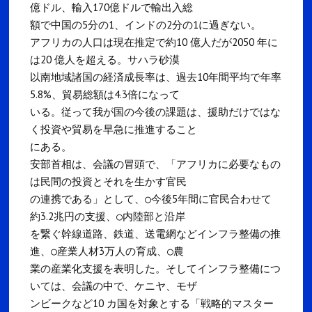
億ドル、輸入170億ドルで輸出入総
額で中国の5分の1、インドの2分の1に過ぎない。
アフリカの人口は現在推定で約10 億人だが2050 年に
は20 億人を超える。サハラ砂漠
以南地域諸国の経済成長率は、過去10年間平均で年率
5.8%、貿易総額は4.3倍になって
いる。従って我が国の今後の課題は、援助だけではな
く投資や貿易を早急に推進すること
にある。
安部首相は、会議の冒頭で、「アフリカに必要なもの
は民間の投資とそれを生かす官民
の連携である」として、○今後5年間に官民合わせて
約3.2兆円の支援、○内陸部と沿岸
を繋ぐ幹線道路、鉄道、送電網などインフラ整備の推
進、○産業人材3万人の育成、○農
業の産業化支援を表明した。そしてインフラ整備につ
いては、会議の中で、ケニヤ、モザ
ンビークなど10 カ国を対象とする「戦略的マスター