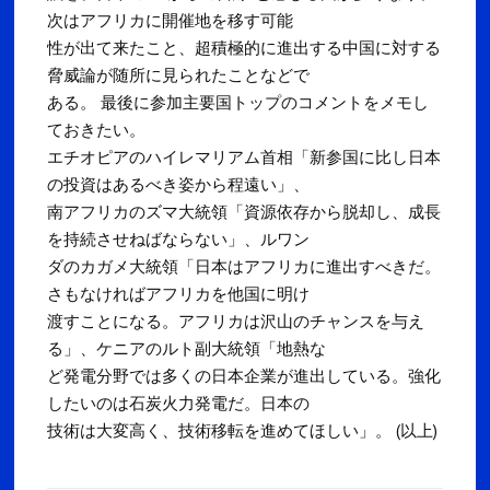
次はアフリカに開催地を移す可能
性が出て来たこと、超積極的に進出する中国に対する
脅威論が随所に見られたことなどで
ある。 最後に参加主要国トップのコメントをメモし
ておきたい。
エチオピアのハイレマリアム首相「新参国に比し日本
の投資はあるべき姿から程遠い」、
南アフリカのズマ大統領「資源依存から脱却し、成長
を持続させねばならない」、ルワン
ダのカガメ大統領「日本はアフリカに進出すべきだ。
さもなければアフリカを他国に明け
渡すことになる。アフリカは沢山のチャンスを与え
る」、ケニアのルト副大統領「地熱な
ど発電分野では多くの日本企業が進出している。強化
したいのは石炭火力発電だ。日本の
技術は大変高く、技術移転を進めてほしい」。 (以上)