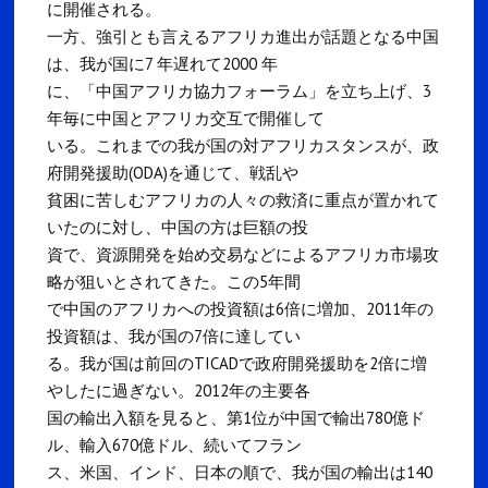
に開催される。
一方、強引とも言えるアフリカ進出が話題となる中国
は、我が国に7 年遅れて2000 年
に、「中国アフリカ協力フォーラム」を立ち上げ、3
年毎に中国とアフリカ交互で開催して
いる。これまでの我が国の対アフリカスタンスが、政
府開発援助(ODA)を通じて、戦乱や
貧困に苦しむアフリカの人々の救済に重点が置かれて
いたのに対し、中国の方は巨額の投
資で、資源開発を始め交易などによるアフリカ市場攻
略が狙いとされてきた。この5年間
で中国のアフリカへの投資額は6倍に増加、2011年の
投資額は、我が国の7倍に達してい
る。我が国は前回のTICADで政府開発援助を2倍に増
やしたに過ぎない。2012年の主要各
国の輸出入額を見ると、第1位が中国で輸出780億ド
ル、輸入670億ドル、続いてフラン
ス、米国、インド、日本の順で、我が国の輸出は140