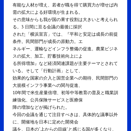
有能な人材が増え、若者が職を得て購買力が増せば内
需の拡大による好環境が生まれる。
その意味からも我が国の果す役割は大きいと考えられ
る。3 日間に亘る会議の最後に採択
された「横浜宣言」では、『平和と安定は成長の前提
条件。民間部門が成長の原動力。エ
ネルギー、運輸などインフラ整備の促進。農業ビジネ
スの拡大、加工、貯蓄技術向上によ
る所得増加』など経済関連課題が主要テーマとされて
いる。そして「行動計画」として、
効果的な国家の介入と国営企業への期待、民間部門の
大規模インフラ事業への関与促進、
10年間で米生産量倍増、初等中等教育の普及と職業訓
練強化、公共保険サービスと医療保
障の増加などが掲げられた。
今回の会議を通じて注目すべきは、具体的な議事以外
に、開催地を日本に定めた開発会
議を、日本の“上からの目線”と感じる国が多くなり、