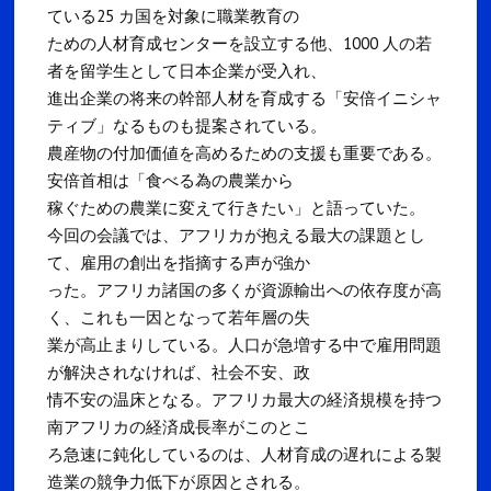
ている25 カ国を対象に職業教育の
ための人材育成センターを設立する他、1000 人の若
者を留学生として日本企業が受入れ、
進出企業の将来の幹部人材を育成する「安倍イニシャ
ティブ」なるものも提案されている。
農産物の付加価値を高めるための支援も重要である。
安倍首相は「食べる為の農業から
稼ぐための農業に変えて行きたい」と語っていた。
今回の会議では、アフリカが抱える最大の課題とし
て、雇用の創出を指摘する声が強か
った。アフリカ諸国の多くが資源輸出への依存度が高
く、これも一因となって若年層の失
業が高止まりしている。人口が急増する中で雇用問題
が解決されなければ、社会不安、政
情不安の温床となる。アフリカ最大の経済規模を持つ
南アフリカの経済成長率がこのとこ
ろ急速に鈍化しているのは、人材育成の遅れによる製
造業の競争力低下が原因とされる。