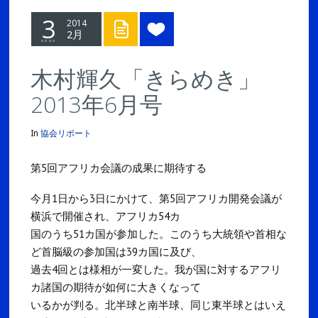
3
2014
2月
木村輝久「きらめき」
2013年6月号
In
協会リポート
第5回アフリカ会議の成果に期待する
今月1日から3日にかけて、第5回アフリカ開発会議が
横浜で開催され、アフリカ54カ
国のうち51カ国が参加した。このうち大統領や首相な
ど首脳級の参加国は39カ国に及び、
過去4回とは様相が一変した。我が国に対するアフリ
カ諸国の期待が如何に大きくなって
いるかが判る。北半球と南半球、同じ東半球とはいえ